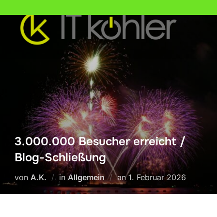
Zum
Inhalt
springen
3.000.000 Besucher erreicht /
Blog-Schließung
Veröffentlicht
von
A.K.
in
Allgemein
an
1. Februar 2026
am