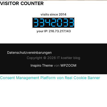
VISITOR COUNTER
visits since 2014
your IP: 216.73.217.143
Datenschutzvereinbarungen
Copyright © 2026 IT koehler blog
Inspiro Theme
von
WPZOOM
Consent Management Platform von Real Cookie Banner