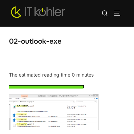
Zum
Suchen
Inhalt
SEITEN
nach:
springen
02-outlook-exe
The estimated reading time 0 minutes