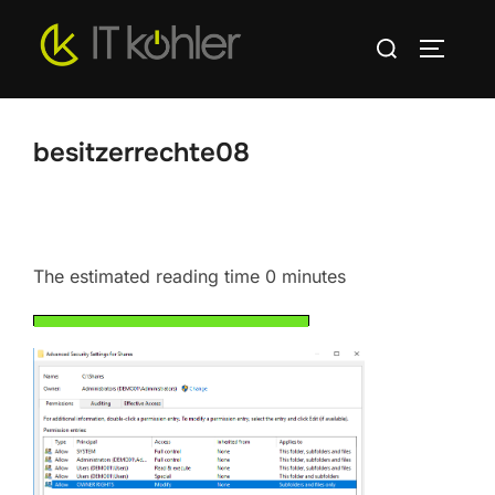
Zum
Suchen
Inhalt
SEITEN
nach:
springen
besitzerrechte08
The estimated reading time 0 minutes