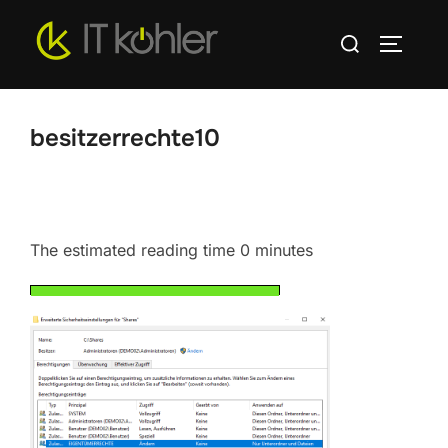
Zum
Suchen
Inhalt
SEITEN
nach:
springen
besitzerrechte10
The estimated reading time 0 minutes