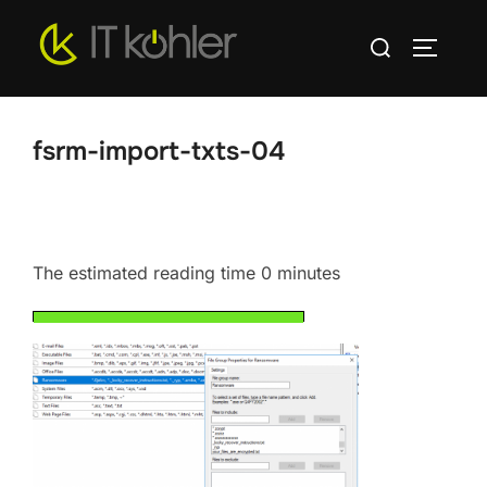
Zum
Suchen
Inhalt
SEITEN
nach:
springen
fsrm-import-txts-04
The estimated reading time 0 minutes