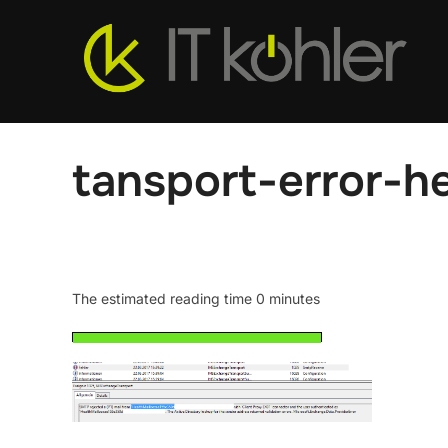
Zum
Inhalt
springen
tansport-error-h
The estimated reading time 0 minutes