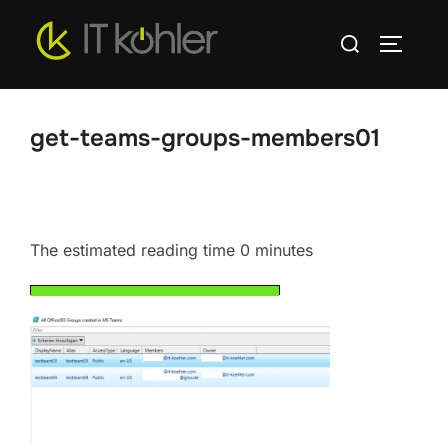
Zum
Suchen
Inhalt
SEITEN
nach:
springen
get-teams-groups-members01
The estimated reading time 0 minutes