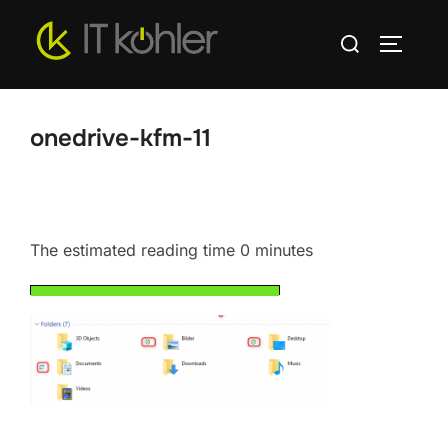
Zum
Suchen
Inhalt
SEITEN
nach:
springen
onedrive-kfm-11
The estimated reading time 0 minutes