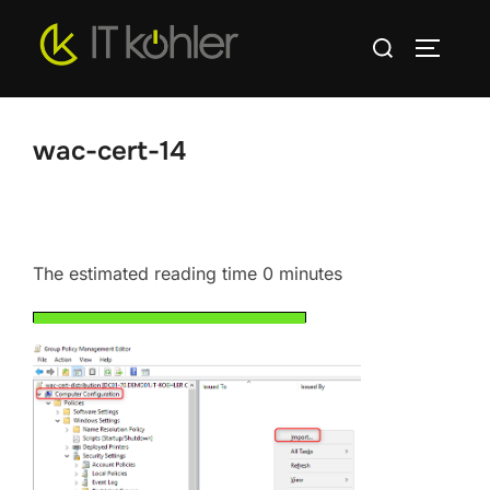
Zum
Suchen
Inhalt
SEITEN
nach:
springen
wac-cert-14
The estimated reading time 0 minutes