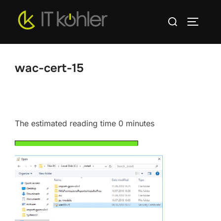
Zum
Suchen
Inhalt
SEITEN
nach:
springen
wac-cert-15
The estimated reading time 0 minutes