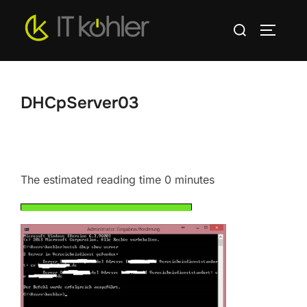
Zum
Suchen
Inhalt
SEITEN
nach:
springen
DHCpServer03
The estimated reading time 0 minutes