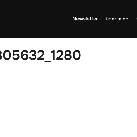
Newsletter
über mich
1805632_1280