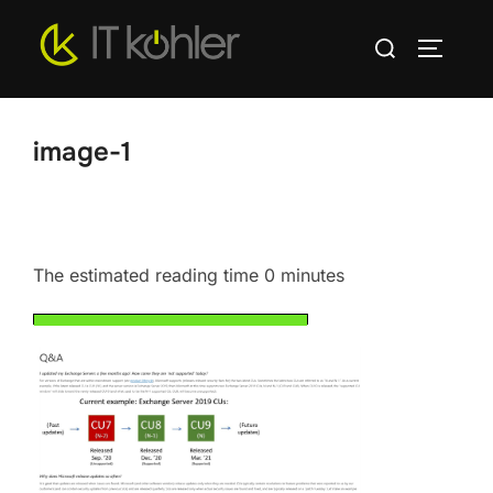
Zum
Suchen
Inhalt
SEITEN
nach:
springen
image-1
The estimated reading time 0 minutes