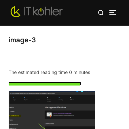
Zum
Suchen
Inhalt
SEITEN
nach:
springen
image-3
The estimated reading time 0 minutes