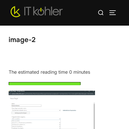
Zum
Suchen
Inhalt
SEITEN
nach:
springen
image-2
The estimated reading time 0 minutes