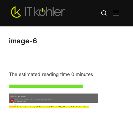
Zum
Suchen
Inhalt
SEITEN
nach:
springen
image-6
The estimated reading time 0 minutes