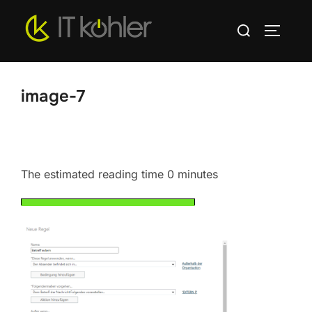
Zum
Suchen
Inhalt
SEITEN
nach:
springen
image-7
The estimated reading time 0 minutes