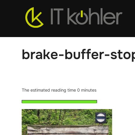
Zum
Inhalt
springen
brake-buffer-st
The estimated reading time 0 minutes