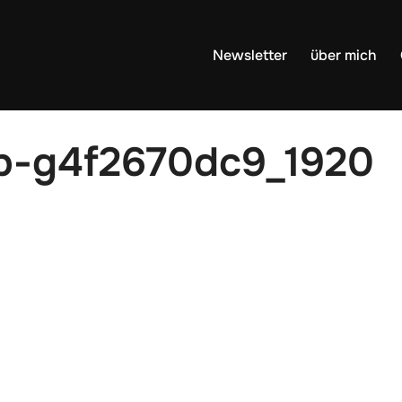
Newsletter
über mich
op-g4f2670dc9_1920