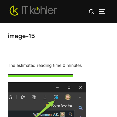
Zum
Suchen
Inhalt
SEITEN
nach:
springen
image-15
The estimated reading time 0 minutes