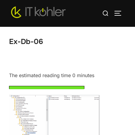
Zum
Suchen
Inhalt
SEITEN
nach:
springen
Ex-Db-06
The estimated reading time 0 minutes