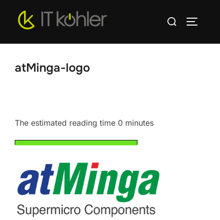
Zum
Suchen
Inhalt
SEITEN
nach:
springen
atMinga-logo
The estimated reading time 0 minutes