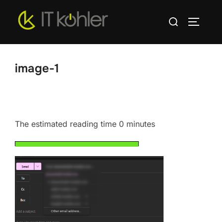
Zum
Suchen
Inhalt
SEITEN
nach:
springen
image-1
The estimated reading time 0 minutes