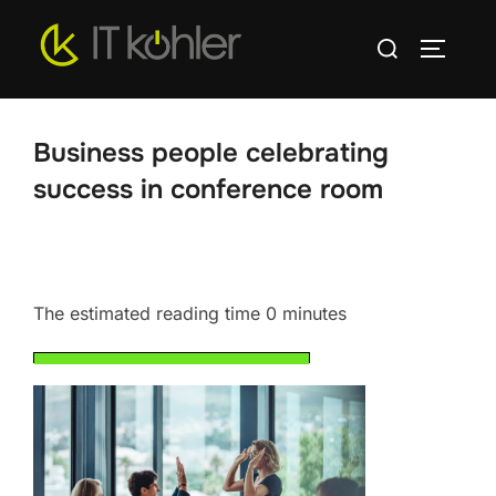
Zum
Suchen
Inhalt
SEITEN
nach:
springen
Business people celebrating
success in conference room
The estimated reading time 0 minutes