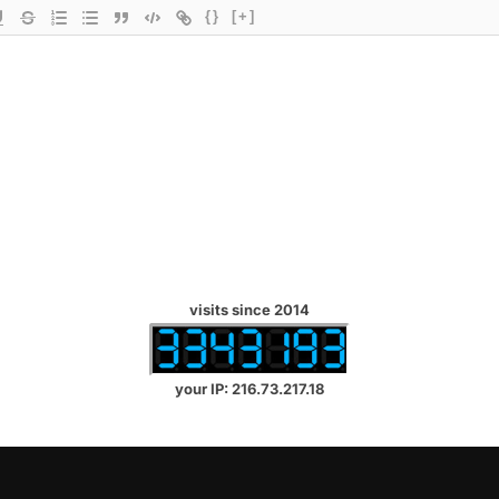
{}
[+]
visits since 2014
your IP: 216.73.217.18