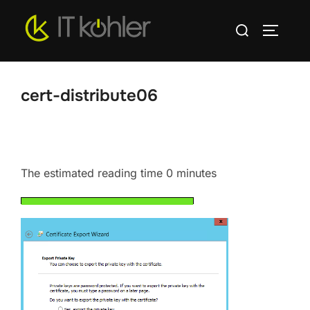
Zum
Suchen
Inhalt
SEITEN
nach:
springen
cert-distribute06
The estimated reading time 0 minutes