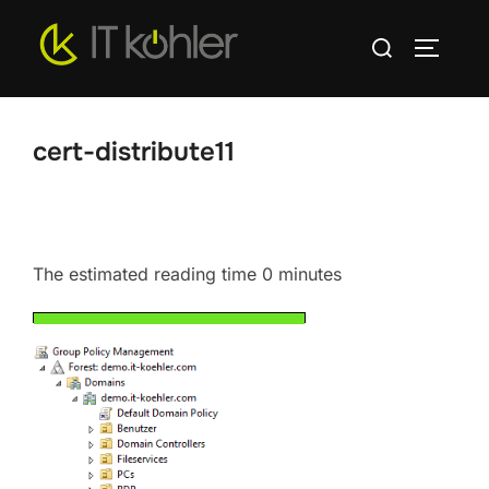
Zum
Suchen
Inhalt
SEITEN
nach:
springen
cert-distribute11
The estimated reading time 0 minutes