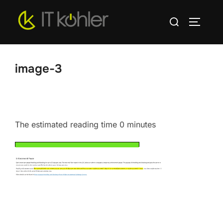
Zum
Suchen
Inhalt
SEITEN
nach:
springen
image-3
The estimated reading time 0 minutes