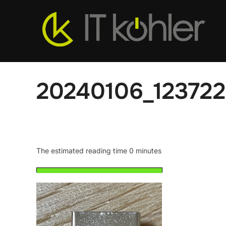
Zum
Inhalt
springen
20240106_12372
The estimated reading time 0 minutes