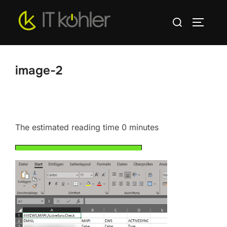
Zum
Suchen
Inhalt
SEITEN
nach:
springen
image-2
The estimated reading time 0 minutes