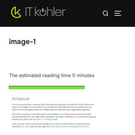
Zum
Suchen
Inhalt
SEITEN
nach:
springen
image-1
The estimated reading time 0 minutes