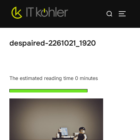
Zum
Suchen
Inhalt
SEITEN
nach:
springen
despaired-2261021_1920
The estimated reading time 0 minutes