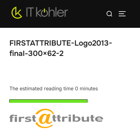
Zum
Suchen
Inhalt
SEITEN
nach:
springen
FIRSTATTRIBUTE-Logo2013-
final-300×62-2
The estimated reading time 0 minutes