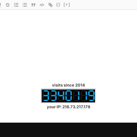
{}
[+]
visits since 2014
your IP: 216.73.217.178