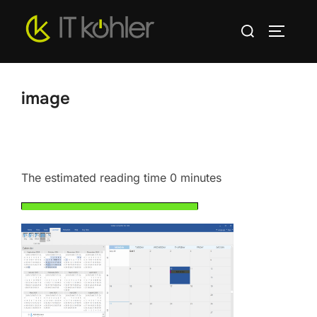
Zum
Suchen
Inhalt
SEITEN
nach:
springen
image
The estimated reading time 0 minutes