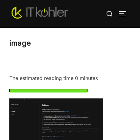
Zum
Suchen
Inhalt
SEITEN
nach:
springen
image
The estimated reading time 0 minutes