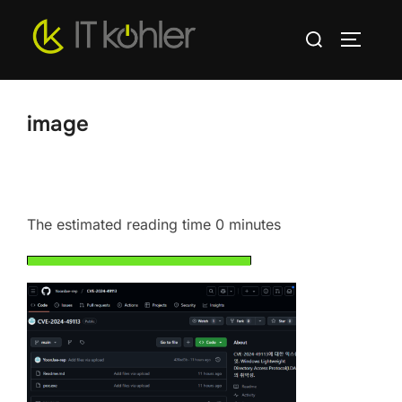
Zum
Suchen
Inhalt
SEITEN
nach:
springen
image
The estimated reading time 0 minutes