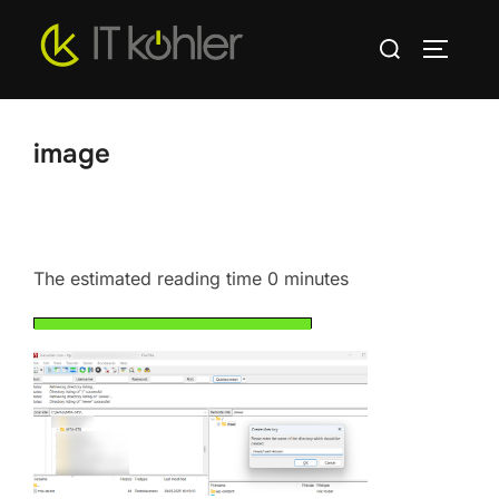
Zum
Suchen
Inhalt
SEITEN
nach:
springen
image
The estimated reading time 0 minutes