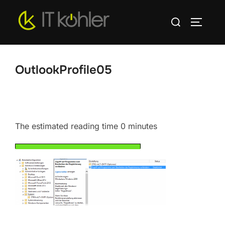
Zum
Suchen
Inhalt
SEITEN
nach:
springen
OutlookProfile05
The estimated reading time 0 minutes