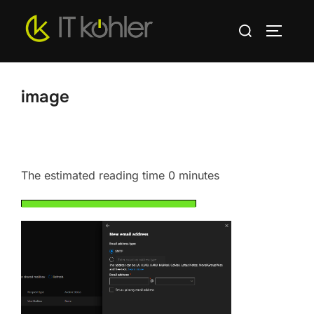
Zum
Suchen
Inhalt
SEITEN
nach:
springen
image
The estimated reading time 0 minutes