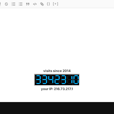
{}
[+]
visits since 2014
your IP: 216.73.217.1