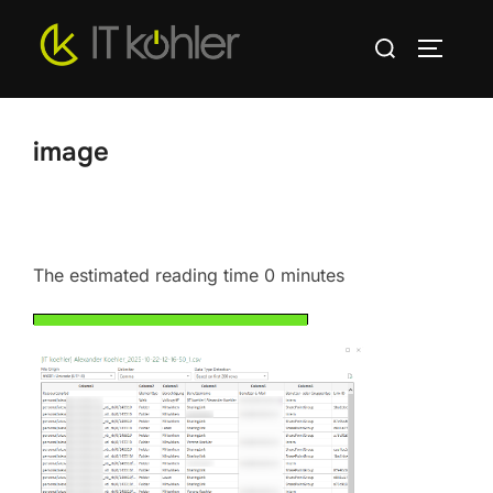
Zum
Suchen
Inhalt
SEITEN
nach:
springen
image
The estimated reading time 0 minutes