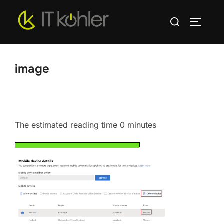
Zum
Suchen
Inhalt
SEITEN
nach:
springen
image
The estimated reading time 0 minutes