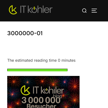
Zum
Suchen
Inhalt
SEITEN
nach:
springen
3000000-01
The estimated reading time 0 minutes