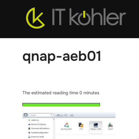
Zum
Inhalt
springen
qnap-aeb01
The estimated reading time 0 minutes