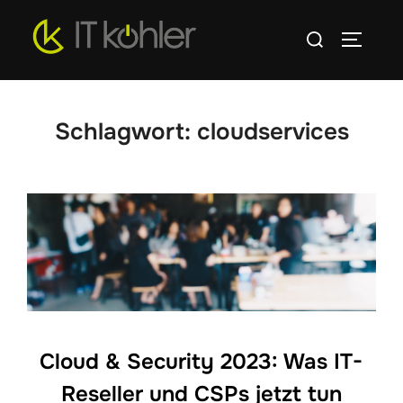
Zum
Suchen
Inhalt
SEITEN
nach:
springen
Schlagwort:
cloudservices
Cloud & Security 2023: Was IT-
Reseller und CSPs jetzt tun