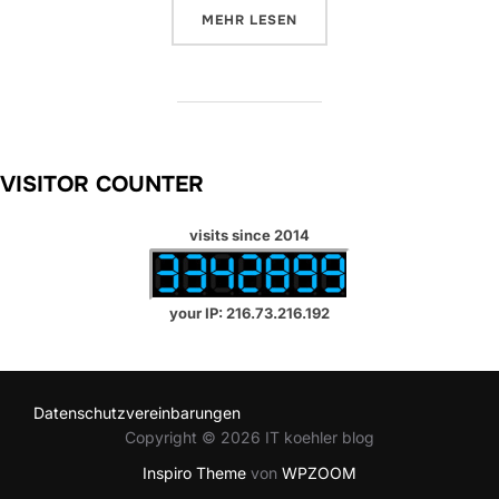
ÜBER „CLOUD & SECURITY 2023:
MEHR
LESEN
VISITOR COUNTER
visits since 2014
your IP: 216.73.216.192
Datenschutzvereinbarungen
Copyright © 2026 IT koehler blog
Inspiro Theme
von
WPZOOM