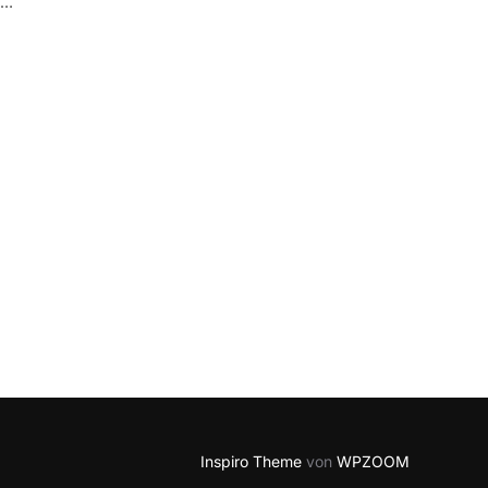
 …
 NICHT GETRENNT WERDEN“
Inspiro Theme
von
WPZOOM