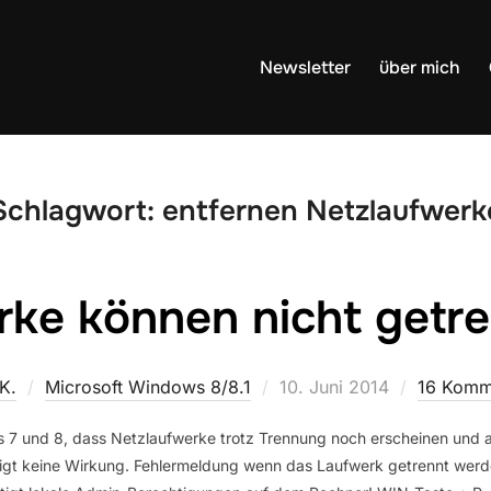
Newsletter
über mich
Schlagwort:
entfernen Netzlaufwerk
rke können nicht getr
Veröffentlicht
K.
Microsoft Windows 8/8.1
10. Juni 2014
16 Komm
am
 7 und 8, dass Netzlaufwerke trotz Trennung noch erscheinen und a
eigt keine Wirkung. Fehlermeldung wenn das Laufwerk getrennt werde