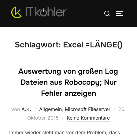
Zum
Suchen
Inhalt
SEITEN
nach:
springen
Schlagwort:
Excel =LÄNGE()
Auswertung von großen Log
Dateien aus Robocopy; Nur
Fehler anzeigen
Veröffen
von
A.K.
Allgemein
,
Microsoft Fileserver
26.
am
Oktober 2015
Keine Kommentare
Immer wieder steht man vor dem Problem, dass