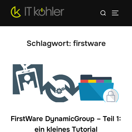
Zum
Suchen
Inhalt
SEITEN
nach:
springen
Schlagwort:
firstware
FirstWare DynamicGroup – Teil 1:
ein kleines Tutorial