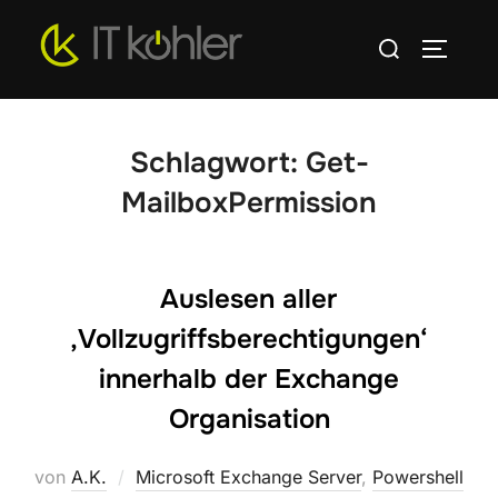
Zum
Suchen
Inhalt
SEITEN
nach:
springen
Schlagwort:
Get-
MailboxPermission
Auslesen aller
‚Vollzugriffsberechtigungen‘
innerhalb der Exchange
Organisation
von
A.K.
Microsoft Exchange Server
,
Powershell