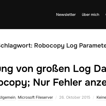
Newsletter
über mich
chlagwort:
Robocopy Log Paramete
ng von großen Log Da
copy; Nur Fehler anz
Veröffentlicht
llgemein
,
Microsoft Fileserver
26. Oktober 2015
Kein
am