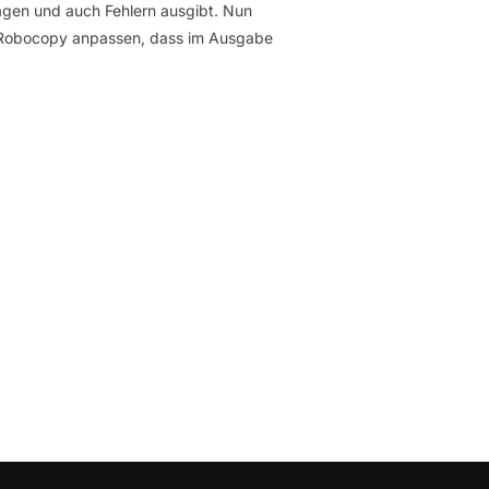
ägen und auch Fehlern ausgibt. Nun
ann Robocopy anpassen, dass im Ausgabe
EN LOG DATEIEN AUS ROBOCOPY; NUR FEHLER ANZEIGEN“